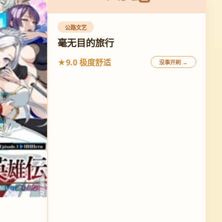
公路文艺
毫无目的旅行
★9.0 极度舒适
没事开刷 →