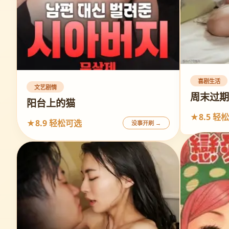
喜剧生活
文艺剧情
周末过
阳台上的猫
★8.5 轻
★8.9 轻松可选
没事开刷 →