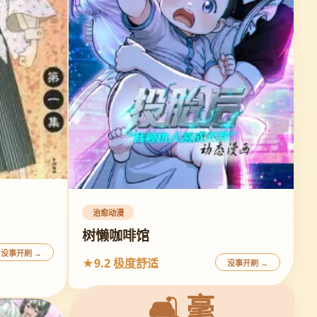
治愈动漫
树懒咖啡馆
没事开刷 →
★9.2 极度舒适
没事开刷 →
🛋️ 毫