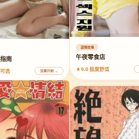
温情故事
午夜零食店
期指南
★9.0 极度舒适
松可选
没事开刷 →