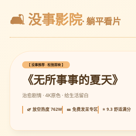
🛋️ 没事影院
· 躺平看片
【 没事推荐 · 松弛首映 】
《无所事事的夏天》
治愈剧情 · 4K原色 · 给生活留白
🌿 放空热度 762W
🎫 免费发呆专区
⭐ 9.3 舒适满分