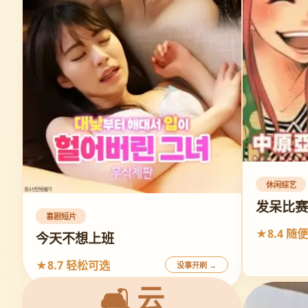
休闲综艺
发呆比
喜剧短片
★8.4 随
今天不想上班
★8.7 轻松可选
没事开刷 →
🛋️ 云