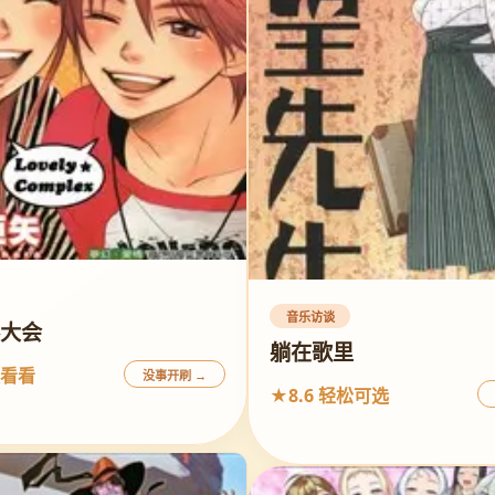
音乐访谈
赛大会
躺在歌里
便看看
没事开刷 →
★8.6 轻松可选