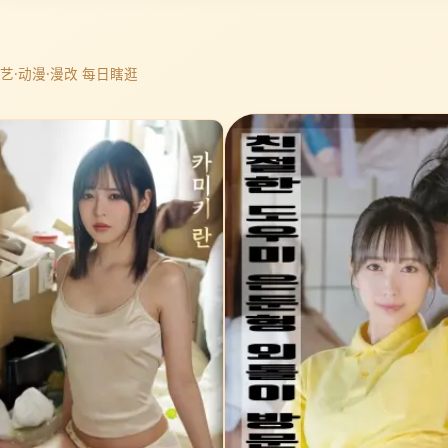
综艺·动漫·漫改 每日瞎逛