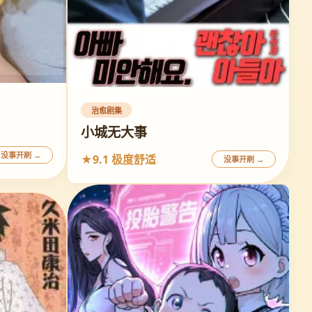
治愈剧集
小城无大事
没事开刷 →
★9.1 极度舒适
没事开刷 →