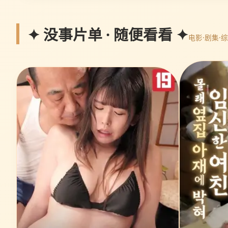
✦ 没事片单 · 随便看看 ✦
电影·剧集·