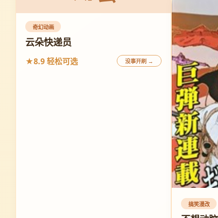
奇幻动画
云朵快递员
★8.9 轻松可选
没事开刷 →
搞笑漫改