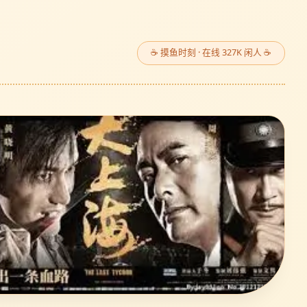
☕ 摸鱼时刻 · 在线 327K 闲人 ☕